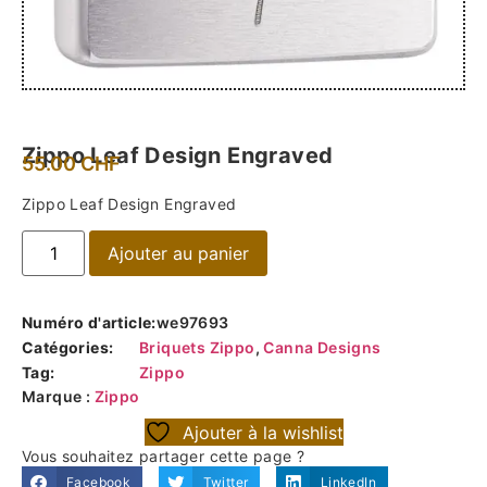
Zippo Leaf Design Engraved
55.00
CHF
Zippo Leaf Design Engraved
Ajouter au panier
Numéro d'article:
we97693
Catégories:
Briquets Zippo
,
Canna Designs
Tag:
Zippo
Marque :
Zippo
Ajouter à la wishlist
Vous souhaitez partager cette page ?
Facebook
Twitter
LinkedIn