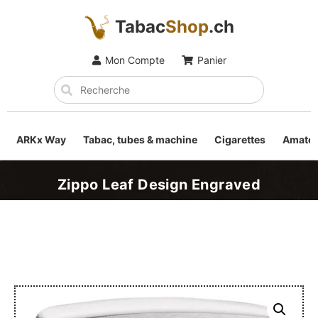
Tabac
Shop
.ch
Mon Compte
Panier
ARKx Way
Tabac, tubes & machine
Cigarettes
Amateu
Zippo Leaf Design Engraved