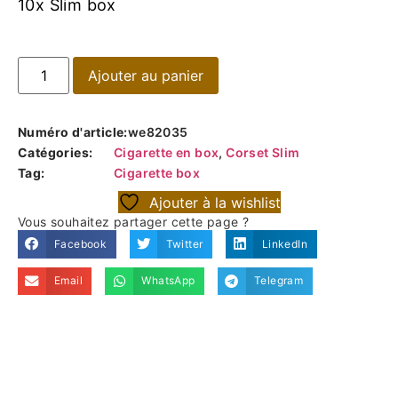
10x Slim box
Ajouter au panier
Numéro d'article:
we82035
Catégories:
Cigarette en box
,
Corset Slim
Tag:
Cigarette box
Ajouter à la wishlist
Vous souhaitez partager cette page ?
Facebook
Twitter
LinkedIn
Email
WhatsApp
Telegram