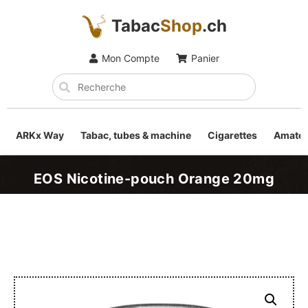
Tabac
Shop
.ch
Mon Compte
Panier
ARKx Way
Tabac, tubes & machine
Cigarettes
Amateu
EOS Nicotine-pouch Orange 20mg