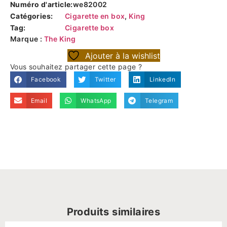
Numéro d'article:
we82002
Catégories:
Cigarette en box
,
King
Tag:
Cigarette box
Marque :
The King
Ajouter à la wishlist
Vous souhaitez partager cette page ?
Facebook
Twitter
LinkedIn
Email
WhatsApp
Telegram
Produits similaires