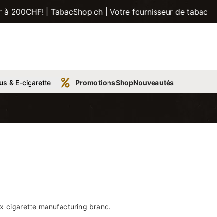
 | TabacShop.ch | Votre fournisseur de tabac, tubes, pipes
us & E-cigarette
Promotions
Shop
Nouveautés
Box cigarette manufacturing brand.