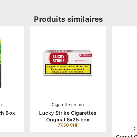
Produits similaires
ox
Cigarette en box
ch Box
Lucky Strike Cigarettes
Original 8x25 box
77.50
CHF
C
Corset 