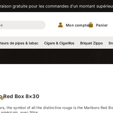
tuite pour les commandes d'un montant supérieur à 200CHF!
Mon compte
Panier
eurs de pipes & tabac
Cigare & Cigarillos
Briquet Zippo
Sn
o Red Box 8×30
HF
ars, the symbol of all the distinctive rouge is the Marlboro Red 
américain, avec filtre