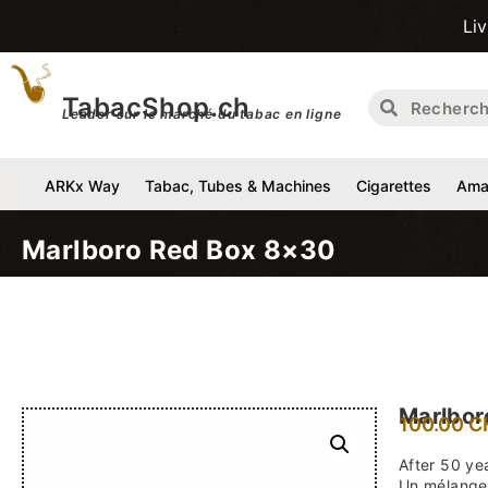
Livraison gra
TabacShop.ch
Leader sur le marché du tabac en ligne
ARKx Way
Tabac, Tubes & Machines
Cigarettes
Amat
Marlboro Red Box 8×30
Marlbor
100.00
C
After 50 ye
Un mélange 