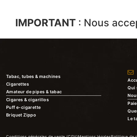
IMPORTANT
:
Nous acce
Tabac, tubes & machines
Accu
Cigarettes
Qui
Amateur de pipes & tabac
Nou
Cigares & cigarillos
Paie
Puff e-cigarette
Que
Briquet Zippo
Le t
Conditions générales de vente (CGV)
Mentions légales
Politique de 