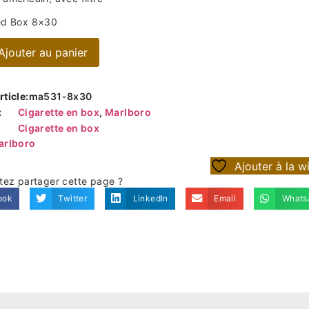
ed Box 8×30
Ajouter au panier
ticle:
ma531-8x30
:
Cigarette en box
,
Marlboro
Cigarette en box
arlboro
Ajouter à la wi
tez partager cette page ?
ook
Twitter
LinkedIn
Email
Whats