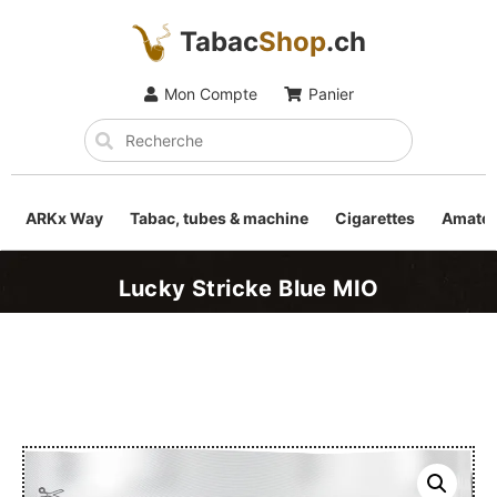
Tabac
Shop
.ch
Mon Compte
Panier
ARKx Way
Tabac, tubes & machine
Cigarettes
Amateu
Lucky Stricke Blue MIO