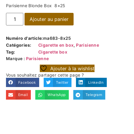
Parisienne Blonde Box 8×25
Ajouter au panier
Numéro d'article:
ma683-8x25
Catégories:
Cigarette en box
,
Parisienne
Tag:
Cigarette box
Marque :
Parisienne
Ajouter à la wishlist
Vous souhaitez partager cette page ?
Facebook
Twitter
LinkedIn
Email
WhatsApp
Telegram