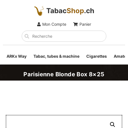
Tabac
Shop
.ch
Mon Compte
Panier
ARKx Way
Tabac, tubes & machine
Cigarettes
Amateu
Parisienne Blonde Box 8×25