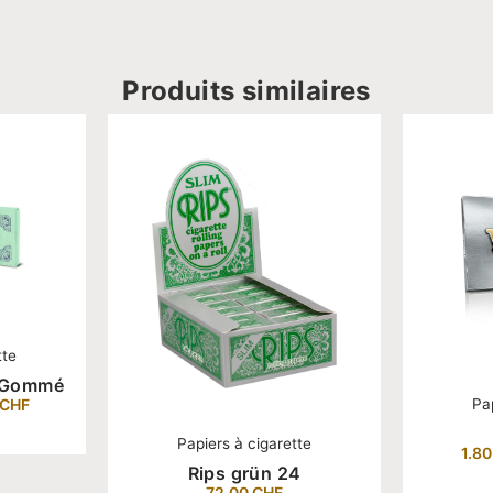
Produits similaires
tte
l Gommé
Pa
CHF
Papiers à cigarette
1.8
Rips grün 24
72.00
CHF