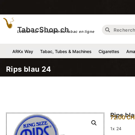
Livraiso
TabacShop.ch
Leader sur le marché du tabac en ligne
ARKx Way
Tabac, Tubes & Machines
Cigarettes
Amat
Rips blau 24
Rips bl
72.00
CH
1x 24