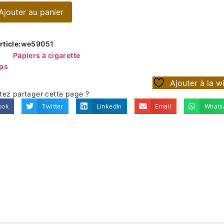
Ajouter au panier
ticle:
we59051
Papiers à cigarette
ips
Ajouter à la wi
tez partager cette page ?
ook
Twitter
LinkedIn
Email
Whats