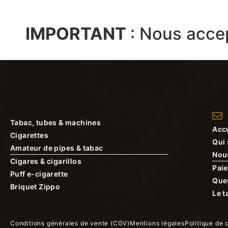
IMPORTANT
:
Nous acce
Tabac, tubes & machines
Accu
Cigarettes
Qui
Amateur de pipes & tabac
Nou
Cigares & cigarillos
Paie
Puff e-cigarette
Que
Briquet Zippo
Le t
Conditions générales de vente (CGV)
Mentions légales
Politique de 