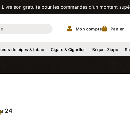
n gratuite pour les commandes d'un montant supérieur à 200
Mon compte
Panier
eurs de pipes & tabac
Cigare & Cigarillos
Briquet Zippo
Sn
au 24
F