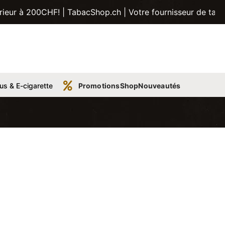
CHF! | TabacShop.ch | Votre fournisseur de tabac, tubes, p
us & E-cigarette
Promotions
Shop
Nouveautés