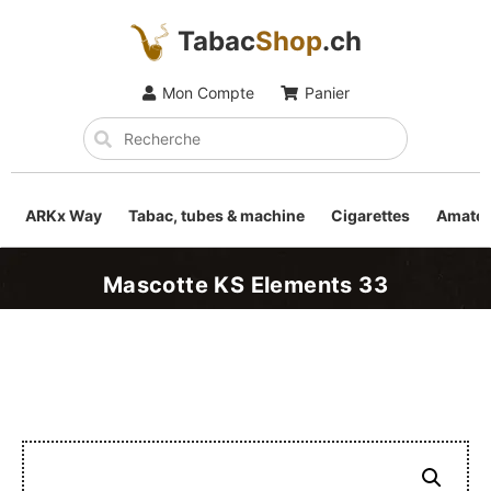
Tabac
Shop
.ch
Mon Compte
Panier
ARKx Way
Tabac, tubes & machine
Cigarettes
Amateu
Mascotte KS Elements 33