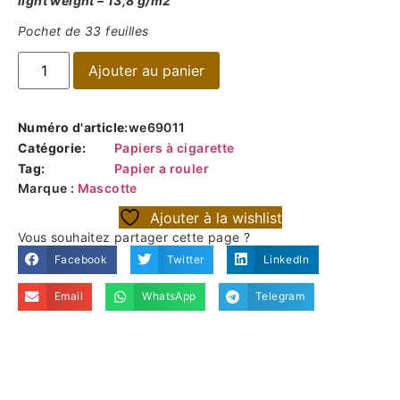
light weight – 13,8 g/m
2
Pochet de 33 feuilles
Ajouter au panier
Numéro d'article:
we69011
Catégorie:
Papiers à cigarette
Tag:
Papier a rouler
Marque :
Mascotte
Ajouter à la wishlist
Vous souhaitez partager cette page ?
Facebook
Twitter
LinkedIn
Email
WhatsApp
Telegram