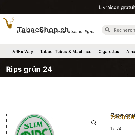
Livraison gratuite pour l
TabacShop.ch
Leader sur le marché du tabac en ligne
ARKx Way
Tabac, Tubes & Machines
Cigarettes
Amat
Rips grün 24
Rips gr
72.00
CH
1x 24