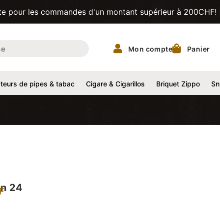
es commandes d'un montant supérieur à 200CHF! | TabacShop.
Mon compte
Panier
eurs de pipes & tabac
Cigare & Cigarillos
Briquet Zippo
Sn
ün 24
F