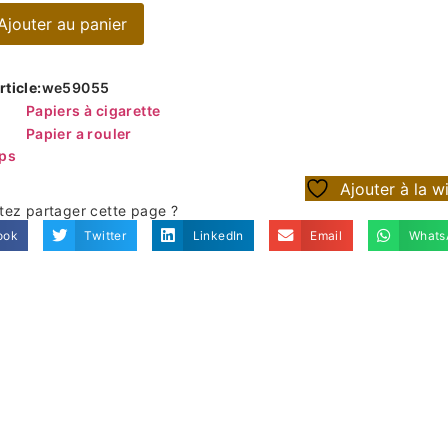
Ajouter au panier
ticle:
we59055
Papiers à cigarette
Papier a rouler
ips
Ajouter à la wi
tez partager cette page ?
ook
Twitter
LinkedIn
Email
Whats