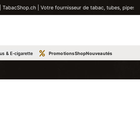
ch | Votre fournisseur de tabac, tubes, pipes et plus enco
us & E-cigarette
Promotions
Shop
Nouveautés