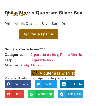
Philip Morris Quantum Silver Box
101.00
CHF
Philip Morris Quantum Silver Box 10x
Ajouter au panier
Numéro d'article:
ma730
Catégories:
Cigarette en box
,
Philip Morris
Tag:
Cigarette box
Marque :
Philip Morris
Ajouter à la wishlist
Vous souhaitez partager cette page ?
Facebook
Twitter
LinkedIn
Email
WhatsApp
Telegram