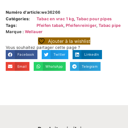
Numéro d'article:
we36266
Catégories:
Tabac en vrac 1 kg
,
Tabac pour pipes
Tags:
Pfeifen tabak
,
Pfeifenreiniger
,
Tabac pipe
Marque :
Wellauer
Ajouter à la wishlist
Vous souhaitez partager cette page ?
Facebook
Twitter
LinkedIn
Email
WhatsApp
Telegram