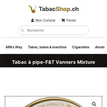
Tabac
Shop
.ch
Mon Compte
Panier
ARKx Way
Tabac, tubes & machine
Cigarettes
Amateu
Tabac à pipe-F&T Vanners Mixture