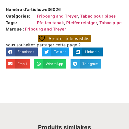
Numéro d'article:
we36026
Catégories:
Fribourg and Treyer
,
Tabac pour pipes
Tags:
Pfeifen tabak
,
Pfeifenreiniger
,
Tabac pipe
Marque :
Fribourg and Treyer
Ajouter à la wishlist
Vous souhaitez partager cette page ?
Facebook
Twitter
LinkedIn
Email
WhatsApp
Telegram
Produits similaires