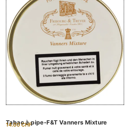
Tabac à pipe-F&T Vanners Mixture
14.00
CHF