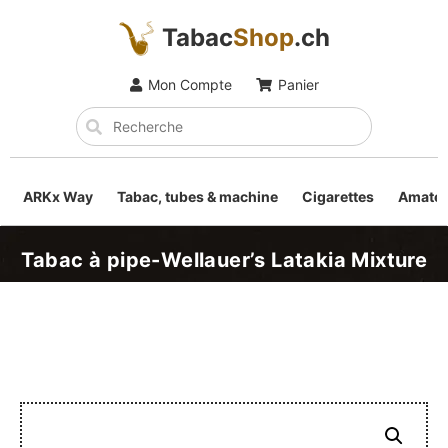
Tabac
Shop
.ch
Mon Compte
Panier
ARKx Way
Tabac, tubes & machine
Cigarettes
Amateu
Tabac à pipe-Wellauer’s Latakia Mixture