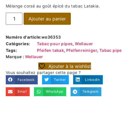
Mélange corsé au goût épicé du tabac Latakia.
Ajouter au panier
Numéro d'article:
we36353
Catégories:
Tabac pour pipes
,
Wellauer
Tags:
Pfeifen tabak
,
Pfeifenreiniger
,
Tabac pipe
Marque :
Wellauer
Ajouter à la wishlist
Vous souhaitez partager cette page ?
Facebook
Twitter
LinkedIn
Email
WhatsApp
Telegram