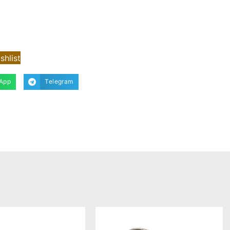
shlist
App
Telegram