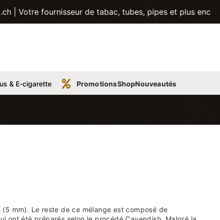
urnisseur de tabac, tubes, pipes et plus encore! | Trouvez
us & E-cigarette
Promotions
Shop
Nouveautés
e (5 mm). Le reste de ce mélange est composé de
qui ont été préparés selon le procédé Cavendish. Malgré la