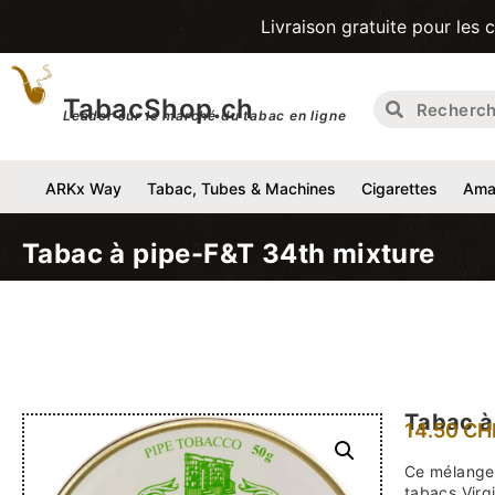
Livraison gratuite pour les commandes d
TabacShop.ch
Leader sur le marché du tabac en ligne
ARKx Way
Tabac, Tubes & Machines
Cigarettes
Amat
Tabac à pipe-F&T 34th mixture
Tabac à
14.50
CH
Ce mélange 
tabacs Virg