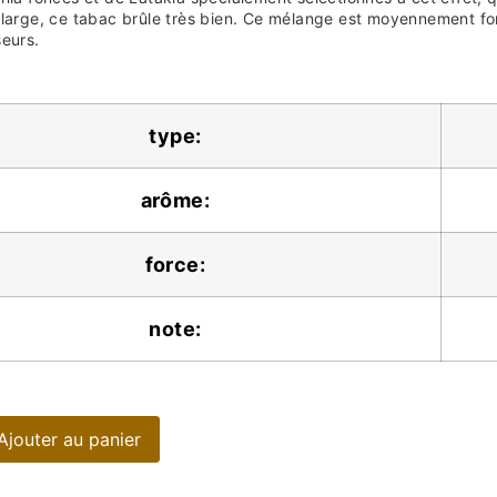
large, ce tabac brûle très bien. Ce mélange est moyennement for
seurs.
type:
arôme:
force:
note:
Ajouter au panier