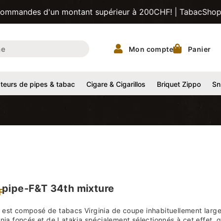
'un montant supérieur à 200CHF! | TabacShop.ch | Votre fo
Mon compte
Panier
eurs de pipes & tabac
Cigare & Cigarillos
Briquet Zippo
Sn
 pipe-F&T 34th mixture
F
est composé de tabacs Virginia de coupe inhabituellement larg
inia foncés et de Latakia spécialement sélectionnés à cet effet, 