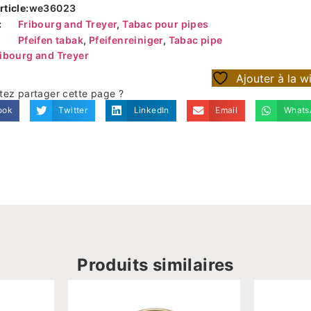
ticle:
we36023
:
Fribourg and Treyer
,
Tabac pour pipes
Pfeifen tabak
,
Pfeifenreiniger
,
Tabac pipe
ibourg and Treyer
Ajouter à la wi
tez partager cette page ?
ook
Twitter
LinkedIn
Email
Whats
Produits similaires