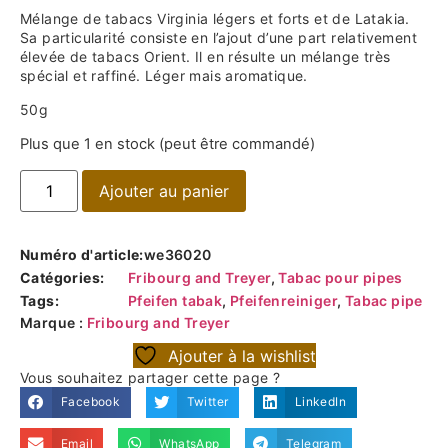
Mélange de tabacs Virginia légers et forts et de Latakia.
Sa particularité consiste en l’ajout d’une part relativement
élevée de tabacs Orient. Il en résulte un mélange très
spécial et raffiné. Léger mais aromatique.
50g
Plus que 1 en stock (peut être commandé)
Ajouter au panier
Numéro d'article:
we36020
Catégories:
Fribourg and Treyer
,
Tabac pour pipes
Tags:
Pfeifen tabak
,
Pfeifenreiniger
,
Tabac pipe
Marque :
Fribourg and Treyer
Ajouter à la wishlist
Vous souhaitez partager cette page ?
Facebook
Twitter
LinkedIn
Email
WhatsApp
Telegram