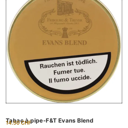
Tabac à pipe-F&T Evans Blend
14.50
CHF