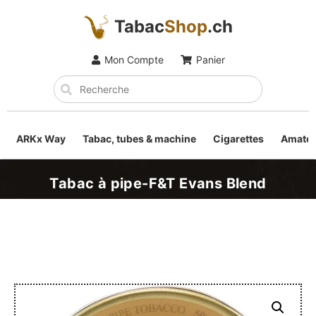
Tabac
Shop
.ch
Mon Compte
Panier
ARKx Way
Tabac, tubes & machine
Cigarettes
Amateu
Tabac à pipe-F&T Evans Blend