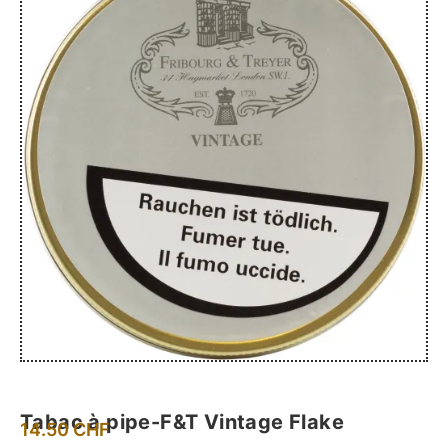
Tabac à pipe-F&T Vintage Flake
14.50
CHF