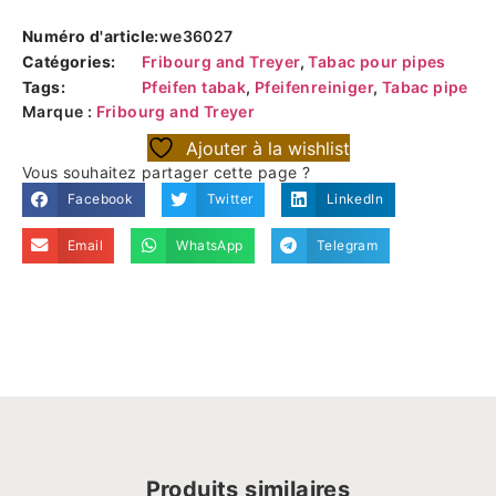
Numéro d'article:
we36027
Catégories:
Fribourg and Treyer
,
Tabac pour pipes
Tags:
Pfeifen tabak
,
Pfeifenreiniger
,
Tabac pipe
Marque :
Fribourg and Treyer
Ajouter à la wishlist
Vous souhaitez partager cette page ?
Facebook
Twitter
LinkedIn
Email
WhatsApp
Telegram
Produits similaires