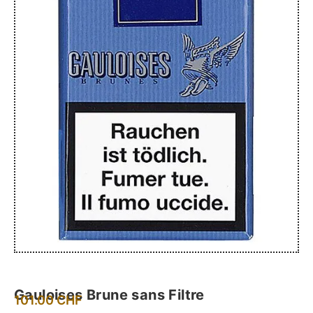
Gauloises Brune sans Filtre
101.00
CHF