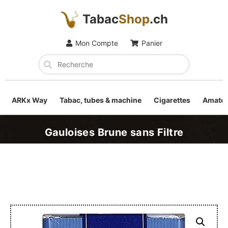
Tabac
Shop
.ch
Mon Compte
Panier
ARKx Way
Tabac, tubes & machine
Cigarettes
Amateu
Gauloises Brune sans Filtre