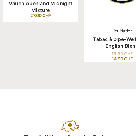
Vauen Auenland Midnight
Mixture
27.00
CHF
Liquidation
Tabac à pipe-Well
English Ble
15.50
CHF
14.90
CHF