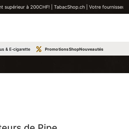
à 200CHF! | TabacShop.ch | Votre fournisseur de tabac, tub
us & E-cigarette
Promotions
Shop
Nouveautés
teurs de Pipe