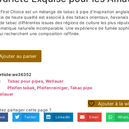
 First Choice est un mélange de tabac à pipe d’inspiration anglai
ia de haute qualité est associé à des tabacs orientaux, havanais 
 de tabac différentes issues des régions de culture les plus rép
omatique naturelle incomparable. Une expérience de fumée sophi
ui recherchent une composition raffinée.
Ajouter au panier
ticle:
we36352
:
Tabac pour pipes
,
Wellauer
Pfeifen tabak
,
Pfeifenreiniger
,
Tabac pipe
ellauer
Ajouter à la wi
tez partager cette page ?
ook
Twitter
LinkedIn
Email
Whats