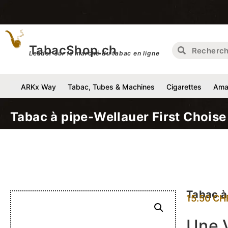
Liv
TabacShop.ch
Leader sur le marché du tabac en ligne
ARKx Way
Tabac, Tubes & Machines
Cigarettes
Amat
Tabac à pipe-Wellauer First Choise
Tabac à
15.50
CH
Une V