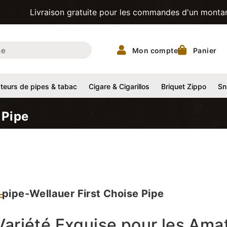
raison gratuite pour les commandes d'un montant supérieur 
Mon compte
Panier
eurs de pipes & tabac
Cigare & Cigarillos
Briquet Zippo
Sn
 Pipe
 pipe-Wellauer First Choise Pipe
F
ariété Exquise pour les Ama