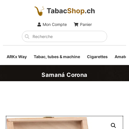
Tabac
Shop
.ch
Mon Compte
Panier
ARKx Way
Tabac, tubes & machine
Cigarettes
Amateu
Samaná Corona