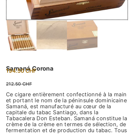
Samaná Corona
194.50
CHF
212.50 CHF
Ce cigare entièrement confectionné à la main
et portant le nom de la péninsule dominicaine
Samaná, est manufacturé au cœur de la
capitale du tabac Santiago, dans la
Tabacalera Don Esteban. Samaná constitue la
crème de la crème en termes de sélection, de
fermentation et de production du tabac. Tous