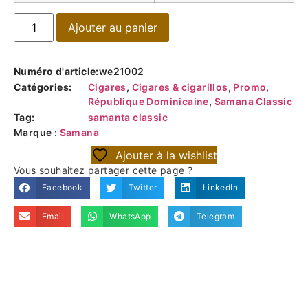
Ajouter au panier
Numéro d'article:
we21002
Catégories:
Cigares
,
Cigares & cigarillos
,
Promo
,
République Dominicaine
,
Samana Classic
Tag:
samanta classic
Marque :
Samana
Ajouter à la wishlist
Vous souhaitez partager cette page ?
Facebook
Twitter
LinkedIn
Email
WhatsApp
Telegram