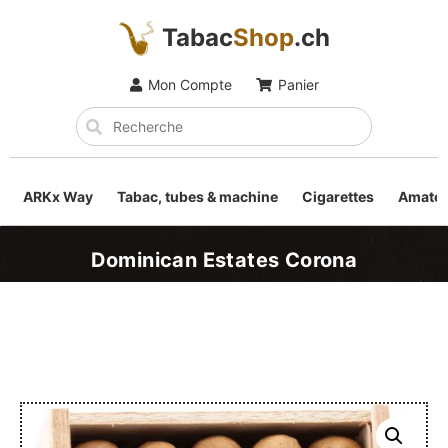
Tabac
Shop
.ch
Mon Compte
Panier
ARKx Way
Tabac, tubes & machine
Cigarettes
Amateu
Dominican Estates Corona