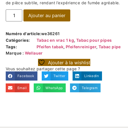
de pièce subtile, rendant l’expérience de fumée agréable.
Ajouter au panier
Numéro d'article:
we36261
Catégories:
Tabac en vrac 1 kg
,
Tabac pour pipes
Tags:
Pfeifen tabak
,
Pfeifenreiniger
,
Tabac pipe
Marque :
Wellauer
Ajouter à la wishlist
Vous souhaitez partager cette page ?
Facebook
Twitter
LinkedIn
Email
WhatsApp
Telegram