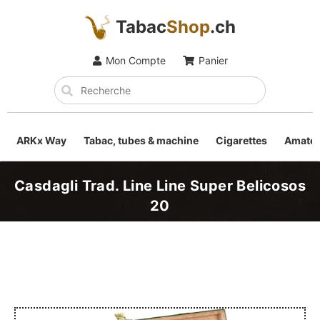
Tabac
Shop
.ch
Mon Compte
Panier
ARKx Way
Tabac, tubes & machine
Cigarettes
Amateu
Casdagli Trad. Line Line Super Belicosos
20