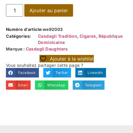
Ajouter au panier
Numéro d'article:
we92003
Catégories:
Casdagli Tradition
,
Cigares
,
République
Dominicaine
Marque :
Casdagli Daughters
Ajouter à la wishlist
Vous souhaitez partager cette page ?
Facebook
Twitter
LinkedIn
Email
WhatsApp
Telegram