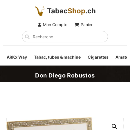
Tabac
Shop
.ch
Mon Compte
Panier
ARKx Way
Tabac, tubes & machine
Cigarettes
Amateu
Don Diego Robustos