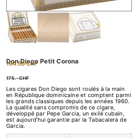
Don Diego Petit Corona
164.50
CHF
175.- CHF
Les cigares Don Diego sont roulés à la main
en République dominicaine et comptent parmi
les grands classiques depuis les années 1960.
La qualité sans compromis de ce cigare,
développé par Pepe Garcia, un exilé cubain,
est aujourd’hui garantie par la Tabacalera de
Garcia.