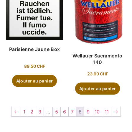
Parisienne Jaune Box
Wellauer Sacramento
140
89.50
CHF
23.90
CHF
Ajouter au panier
Ajouter au panier
←
1
2
3
…
5
6
7
8
9
10
11
→