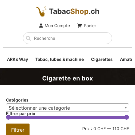
Tabac
Shop
.ch
Mon Compte
Panier
ARKx Way
Tabac, tubes & machine
Cigarettes
Amateu
Cigarette en box
Catégories
Sélectionner une catégorie
Filtrer par prix
Prix :
0 CHF
—
110 CHF
Filtrer