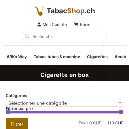
Tabac
Shop
.ch
Mon Compte
Panier
ARKx Way
Tabac, tubes & machine
Cigarettes
Amateu
Cigarette en box
Catégories
Sélectionner une catégorie
Filtrer par prix
Prix :
0 CHF
—
110 CHF
Filtrer