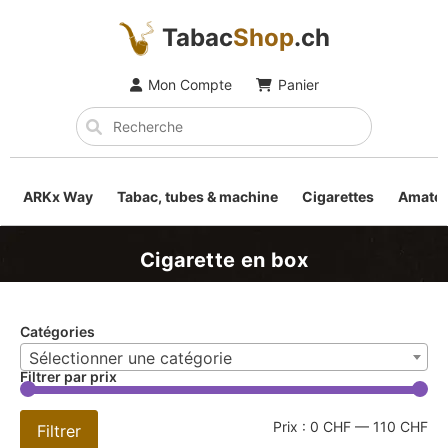
Tabac
Shop
.ch
Mon Compte
Panier
ARKx Way
Tabac, tubes & machine
Cigarettes
Amateu
Cigarette en box
Catégories
Sélectionner une catégorie
Filtrer par prix
Prix :
0 CHF
—
110 CHF
Filtrer